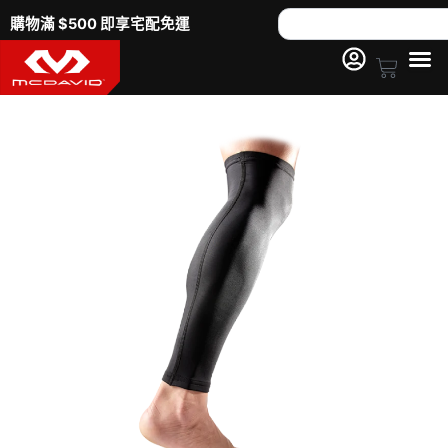
跳
Search
購物滿 $500 即享宅配免運
至
主
Cart
要
6572
內
過
容
膝
壓
縮
腿
套
（一
組
2
件）
數
量