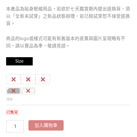
本產品為貼身壓縮用品，若欲於七天鑑賞期內提出退換貨，須
以「全新未試穿」之新品狀態辦理，若已經試穿恕不接受退換
貨。
商品的logo或樣式可能有新舊版本的差異與圖片呈現略有不
同，請以實品為準，敬請見諒。
Size
S
M
L
清除
已售完
加入購物車