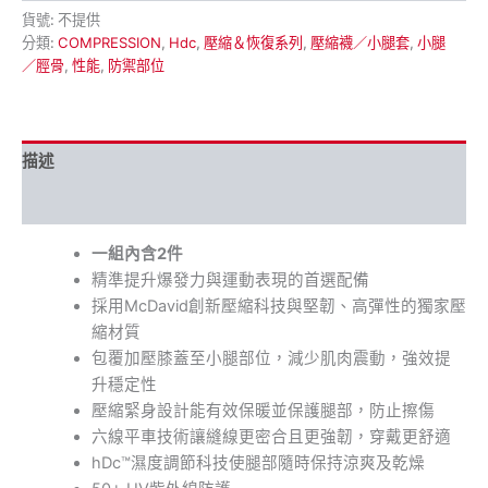
貨號:
不提供
分類:
COMPRESSION
,
Hdc
,
壓縮＆恢復系列
,
壓縮襪／小腿套
,
小腿
／脛骨
,
性能
,
防禦部位
描述
額外資訊
一組內含2件
精準提升爆發力與運動表現的首選配備
採用McDavid創新壓縮科技與堅韌、高彈性的獨家壓
縮材質
包覆加壓膝蓋至小腿部位，減少肌肉震動，強效提
升穩定性
壓縮緊身設計能有效保暖並保護腿部，防止擦傷
六線平車技術讓縫線更密合且更強韌，穿戴更舒適
hDc™濕度調節科技使腿部隨時保持涼爽及乾燥