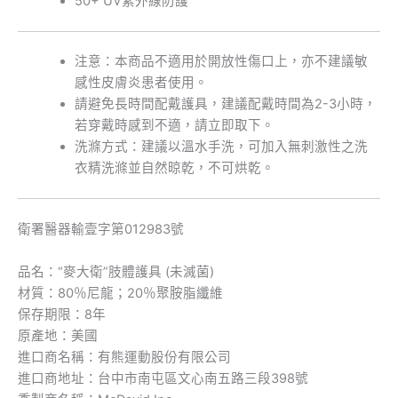
50+ UV紫外線防護
注意：本商品不適用於開放性傷口上，亦不建議敏
感性皮膚炎患者使用。
請避免長時間配戴護具，建議配戴時間為2-3小時，
若穿戴時感到不適，請立即取下。
洗滌方式：建議以溫水手洗，可加入無刺激性之洗
衣精洗滌並自然晾乾，不可烘乾。
衛署醫器輸壹字第012983號
品名：“麥大衛”肢體護具 (未滅菌)
材質：80％尼龍；20％聚胺脂纖維
保存期限：8年
原產地：美國
進口商名稱：有熊運動股份有限公司
進口商地址：台中市南屯區文心南五路三段398號