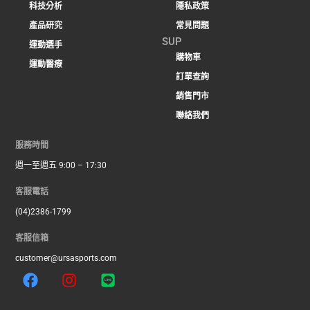
科技分析
隱私政策
產品研究
常見問題
SUP
運動選手
購物車
運動醫療
訂單查詢
銷售門市
聯絡我們
服務時間
週一至週五 9:00 – 17:30
客服電話
(04)2386-1799
客服信箱
customer@ursasports.com
F
I
L
a
n
i
c
s
n