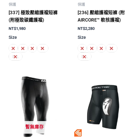
保護
保護
[337] 極致壓縮護襠短褲
[236] 壓縮護襠短褲 (附
(附極致碳纖護襠)
AIRCORE™ 軟核護襠)
NT$
1,980
NT$
2,280
Size
Size
S
M
L
XL
S
M
L
XL
XXL
XXL
暫無庫存