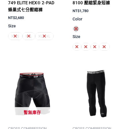
749 ELITE HEX® 2-PAD
8100 壓縮緊身短褲
蜂巢式七分壓縮褲
NT$
1,780
NT$
2,680
Color
Size
XS/S
M/L
XL/XXL
Size
S
M
L
XL
暫無庫存
CROSS COMPRESSION
CROSS COMPRESSION