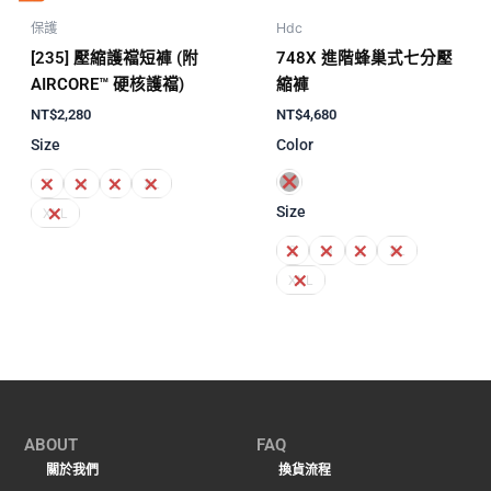
保護
Hdc
[235] 壓縮護襠短褲 (附
748X 進階蜂巢式七分壓
AIRCORE™ 硬核護襠)
縮褲
NT$
2,280
NT$
4,680
Size
Color
S
M
L
XL
Size
XXL
S
M
L
XL
XXL
ABOUT
FAQ
關於我們
換貨流程