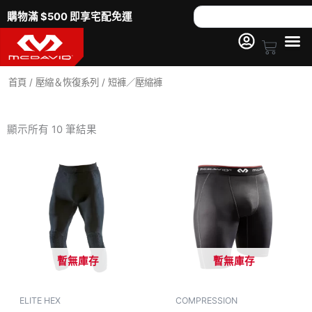
跳
Search
購物滿 $500 即享宅配免運
至
主
Cart
要
內
首頁
/
壓縮＆恢復系列
/ 短褲／壓縮褲
容
依
熱
顯示所有 10 筆結果
銷
度
排
序
暫無庫存
暫無庫存
ELITE HEX
COMPRESSION