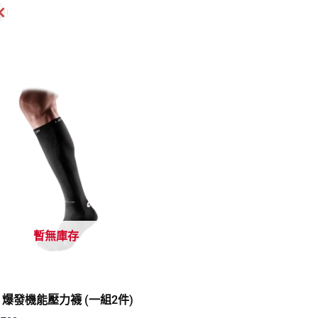
暫無庫存
4 爆發機能壓力襪 (一組2件)