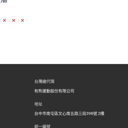
,780
S
M
L
台灣總代理
有熊運動股份有限公司
地址
台中市南屯區文心南五路三段398號 2樓
統一編號