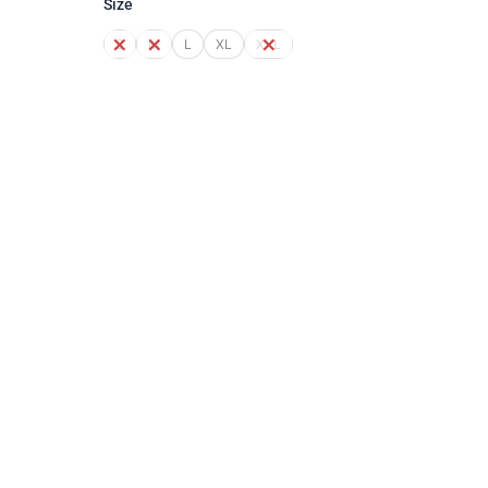
Size
S
M
L
XL
XXL