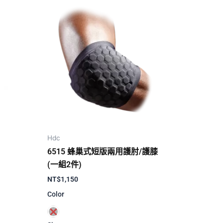
Hdc
6515 蜂巢式短版兩用護肘/護膝
(一組2件)
NT$
1,150
Color