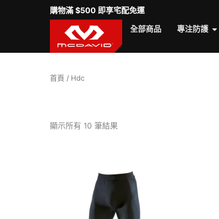
跳
購物滿 $500 即享宅配免運
至
O
全部商品
專注防護
主
要
內
容
首頁
/ Hdc
依
顯示所有 10 筆結果
熱
銷
度
排
序