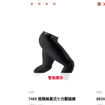
S
M
L
XL
暫無庫存
Hdc
Hdc
748X 進階蜂巢式七分壓縮褲
883