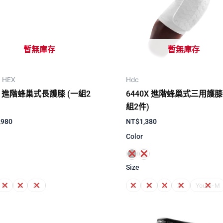
暫無庫存
暫無庫存
E HEX
Hdc
8 進階蜂巢式長護膝 (一組2
6440X 進階蜂巢式三用護膝
組2件)
,980
NT$
1,380
Color
Size
M
L
XL
S
M
L
XL
Youth-M