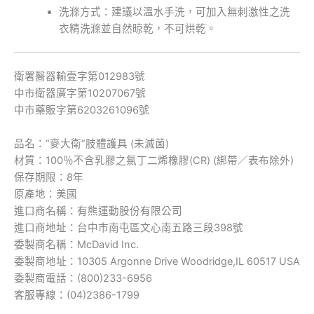
洗滌方式：建議以溫水手洗，可加入無刺激性之洗
衣精洗滌並自然晾乾，不可烘乾。
衛署醫器輸壹字第012983號
中市衛器廣字第10207067號
中市藥販字第6203261096號
品名：“麥大衛”肢體護具 (未滅菌)
材質：100％不含乳膠之氯丁二烯橡膠(CR) (綁帶／表布除外)
保存期限：8年
原產地：美國
進口商名稱：有熊運動股份有限公司
進口商地址：台中市南屯區文心南五路三段398號
委製商名稱：McDavid Inc.
委製商地址：10305 Argonne Drive Woodridge,IL 60517 USA
委製商電話：(800)233-6956
客服專線：(04)2386-1799