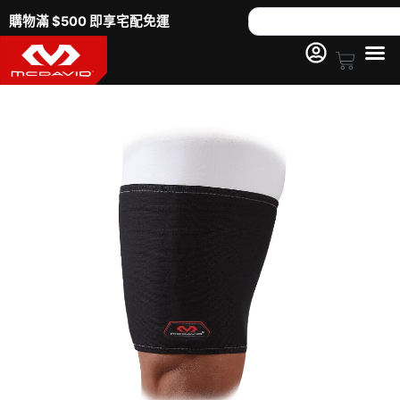
跳
Search
購物滿 $500 即享宅配免運
至
主
Cart
要
471
內
壓
容
縮
機
能
護
大
腿
數
量