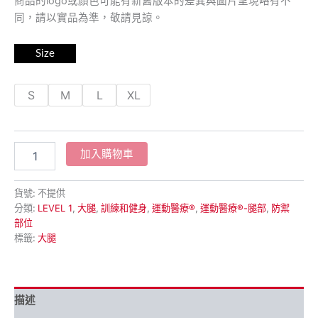
商品的logo或顏色可能有新舊版本的差異與圖片呈現略有不
同，請以實品為準，敬請見諒。
Size
S
M
L
XL
加入購物車
貨號:
不提供
分類:
LEVEL 1
,
大腿
,
訓練和健身
,
運動醫療®
,
運動醫療®-腿部
,
防禦
部位
標籤:
大腿
描述