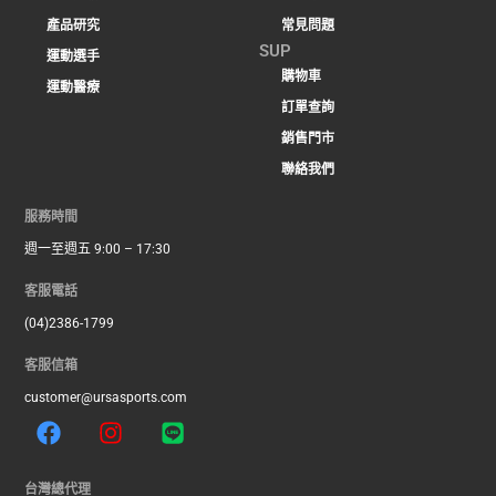
產品研究
常見問題
SUP
運動選手
購物車
運動醫療
訂單查詢
銷售門市
聯絡我們
服務時間
週一至週五 9:00 – 17:30
客服電話
(04)2386-1799
客服信箱
customer@ursasports.com
F
I
L
a
n
i
c
s
n
e
t
e
台灣總代理