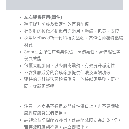
額外資訊
左右腿皆適用(單件)
精準提升防護及穩定性的首選配備
針對肌肉拉傷／扭傷者亦適用，壓縮、包覆、支撐
採用McDavid新一代科技與堅韌、高彈性的獨特壓縮
材質
3mm四面彈性布料具保暖、高透氣性、高伸縮性等
優異效能
包覆大腿肌肉，減少肌肉震動，有效提升穩定性
不含乳膠成分的合成橡膠提供保暖及壓縮功效
獨特的五針織法可確保護具上的接縫更平整、更牢
固，穿戴更舒適
注意：本商品不適用於開放性傷口上，亦不建議敏
感性皮膚炎患者使用。
請避免長時間配戴護具，建議配戴時間為2-3小時，
若穿戴時感到不適，請立即取下。