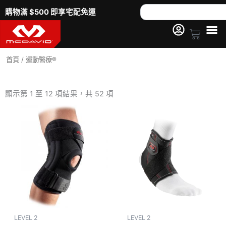
跳
Search
購物滿 $500 即享宅配免運
至
主
Cart
要
內
首頁
/ 運動醫療®
容
依
熱
顯示第 1 至 12 項結果，共 52 項
銷
度
排
序
LEVEL 2
LEVEL 2