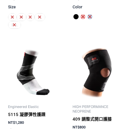
Size
Color
S
M
L
XL
XXL
Engineered Elastic
HIGH PERFORMANCE
NEOPRENE
5115 凝膠彈性護踝
409 調整式開口護膝
NT$
1,280
NT$
800