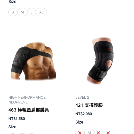
Size
S
M
L
XL
HIGH PERFORMANCE
LEVEL 2
NEOPRENE
421 支撐護膝
463 極輕量肩部護具
NT$
2,080
NT$
1,580
Size
Size
S
M
L
XL