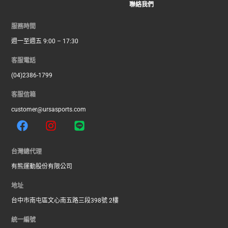
聯絡我們
服務時間
週一至週五 9:00 – 17:30
客服電話
(04)2386-1799
客服信箱
customer@ursasports.com
F
I
L
a
n
i
c
s
n
e
t
e
台灣總代理
b
a
有熊運動股份有限公司
o
g
o
r
地址
k
a
台中市南屯區文心南五路三段398號 2樓
m
統一編號