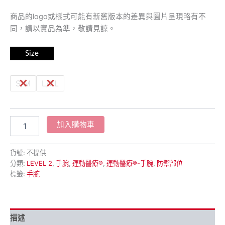
商品的logo或樣式可能有新舊版本的差異與圖片呈現略有不
同，請以實品為準，敬請見諒。
Size
S/M
L/XL
加入購物車
貨號:
不提供
分類:
LEVEL 2
,
手腕
,
運動醫療®
,
運動醫療®-手腕
,
防禦部位
標籤:
手腕
描述