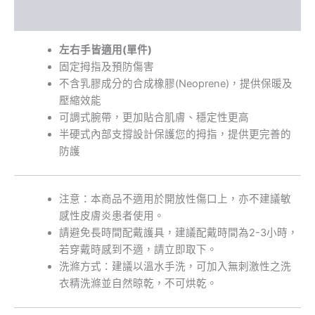
額外資訊
左右手皆適用(單件)
固定拇指及預防傷害
不含乳膠成分的合成橡膠(Neoprene)，提供保暖及
壓縮效能
可調式腕帶，更加貼合肌膚、穩定性更高
半硬式內部支撐設計保護您的拇指，提供更完善的
防護
注意：本商品不適用於開放性傷口上，亦不建議敏
感性皮膚炎患者使用。
請避免長時間配戴護具，建議配戴時間為2-3小時，
若穿戴時感到不適，請立即取下。
洗滌方式：建議以溫水手洗，可加入無刺激性之洗
衣精洗滌並自然晾乾，不可烘乾。