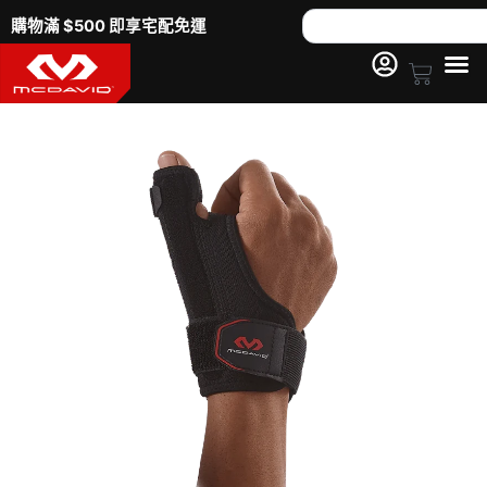
跳
Search
購物滿 $500 即享宅配免運
至
主
Cart
要
458
內
拇
容
指
穩
固
套
數
量