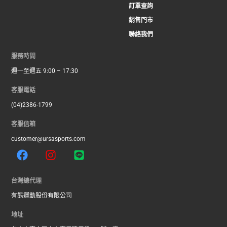
訂單查詢
銷售門市
聯絡我們
服務時間
週一至週五 9:00 – 17:30
客服電話
(04)2386-1799
客服信箱
customer@ursasports.com
F
I
L
a
n
i
c
s
n
e
t
e
台灣總代理
b
a
有熊運動股份有限公司
o
g
o
r
地址