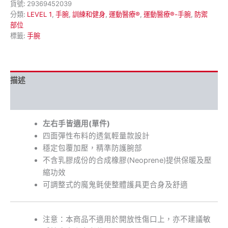
貨號:
29369452039
分類:
LEVEL 1
,
手腕
,
訓練和健身
,
運動醫療®
,
運動醫療®-手腕
,
防禦
部位
標籤:
手腕
描述
額外資訊
左右手皆適用(單件)
四面彈性布料的透氣輕量款設計
穩定包覆加壓，精準防護腕部
不含乳膠成份的合成橡膠(Neoprene)提供保暖及壓
縮功效
可調整式的魔鬼氈使整體護具更合身及舒適
注意：本商品不適用於開放性傷口上，亦不建議敏