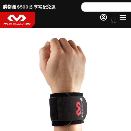
跳
Search
購物滿 $500 即享宅配免運
至
主
Cart
要
內
容