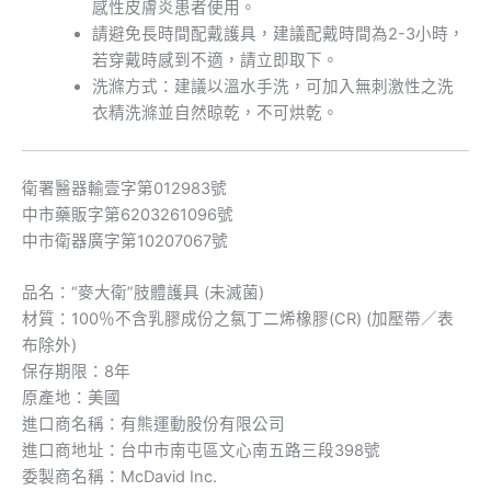
感性皮膚炎患者使用。
請避免長時間配戴護具，建議配戴時間為2-3小時，
若穿戴時感到不適，請立即取下。
洗滌方式：建議以溫水手洗，可加入無刺激性之洗
衣精洗滌並自然晾乾，不可烘乾。
衛署醫器輸壹字第012983號
中市藥販字第6203261096號
中市衛器廣字第10207067號
品名：“麥大衛”肢體護具 (未滅菌)
材質：100％不含乳膠成份之氯丁二烯橡膠(CR) (加壓帶／表
布除外)
保存期限：8年
原產地：美國
進口商名稱：有熊運動股份有限公司
進口商地址：台中市南屯區文心南五路三段398號
委製商名稱：McDavid Inc.