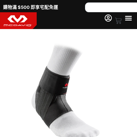
跳
Search
購物滿 $500 即享宅配免運
至
主
Cart
要
4303
內
進
容
階
綁
帶
式
護
踝
數
量