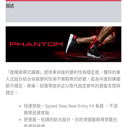
描述
額外資訊
「進階綁帶式護踝」提供革命級的便利性與穩定度，獨特的後
入式設計結合卓越便利性與不需鞋帶的舒適，能為中度的踝關
節不穩定、疼痛、扭傷等提供足以取代固定膠布的適當支撐與
穩定。
快速穿脫－Speed Step Rear Entry Fit 系統 ，不須
鞋帶迅速穿脫
舒適度－低調的貼合設計，在防滑運動鞋裡穿戴也
能感到舒適