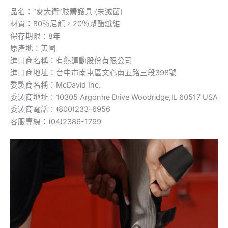
品名：“麥大衛”肢體護具 (未滅菌)
材質：80％尼龍，20％聚酯纖維
保存期限：8年
原產地：美國
進口商名稱：有熊運動股份有限公司
進口商地址：台中市南屯區文心南五路三段398號
委製商名稱：McDavid Inc.
委製商地址：10305 Argonne Drive Woodridge,IL 60517 USA
委製商電話：(800)233-6956
客服專線：(04)2386-1799