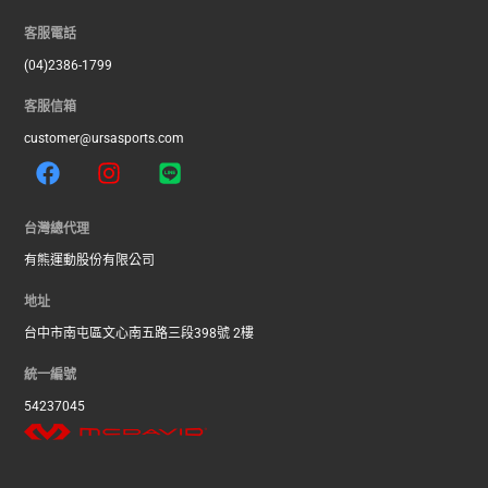
客服電話
(04)2386-1799
客服信箱
customer@ursasports.com
F
I
L
a
n
i
c
s
n
e
t
e
台灣總代理
b
a
有熊運動股份有限公司
o
g
o
r
地址
k
a
台中市南屯區文心南五路三段398號 2樓
m
統一編號
54237045