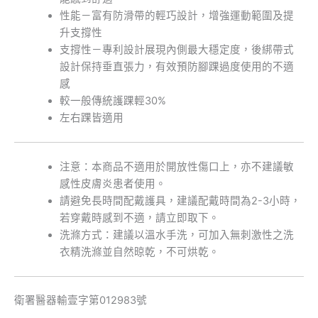
性能－富有防滑帶的輕巧設計，增強運動範圍及提
升支撐性
支撐性－專利設計展現內側最大穩定度，後綁帶式
設計保持垂直張力，有效預防腳踝過度使用的不適
感
較一般傳統護踝輕30%
左右踝皆適用
注意：本商品不適用於開放性傷口上，亦不建議敏
感性皮膚炎患者使用。
請避免長時間配戴護具，建議配戴時間為2-3小時，
若穿戴時感到不適，請立即取下。
洗滌方式：建議以溫水手洗，可加入無刺激性之洗
衣精洗滌並自然晾乾，不可烘乾。
衛署醫器輸壹字第012983號