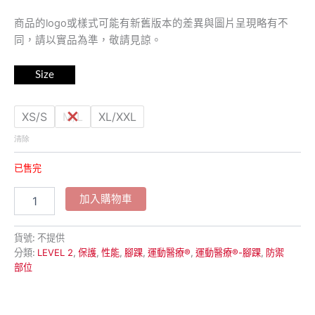
商品的logo或樣式可能有新舊版本的差異與圖片呈現略有不
同，請以實品為準，敬請見諒。
Size
XS/S
M/L
XL/XXL
清除
已售完
加入購物車
貨號:
不提供
分類:
LEVEL 2
,
保護
,
性能
,
腳踝
,
運動醫療®
,
運動醫療®-腳踝
,
防禦
部位