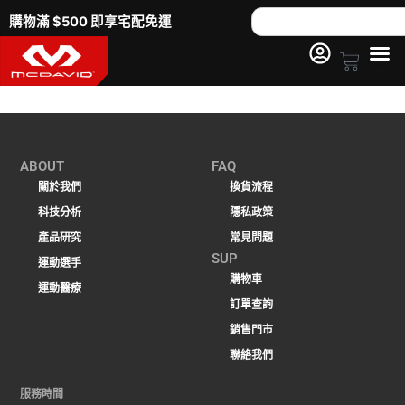
跳
Search
購物滿 $500 即享宅配免運
至
主
Cart
要
內
容
ABOUT
FAQ
關於我們
換貨流程
科技分析
隱私政策
產品研究
常見問題
SUP
運動選手
購物車
運動醫療
訂單查詢
銷售門市
聯絡我們
服務時間