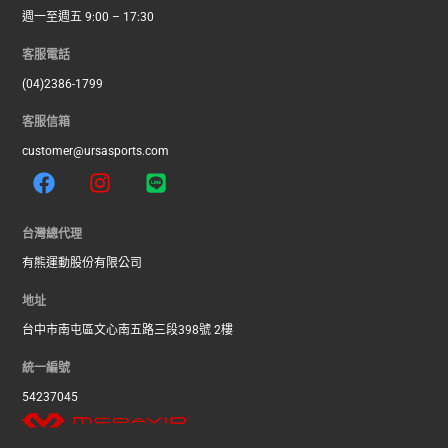
週一至週五 9:00 – 17:30
客服電話
(04)2386-1799
客服信箱
customer@ursasports.com
F
I
L
a
n
i
c
s
n
e
t
e
台灣總代理
b
a
有熊運動股份有限公司
o
g
o
r
地址
k
a
台中市南屯區文心南五路三段398號 2樓
m
統一編號
54237045