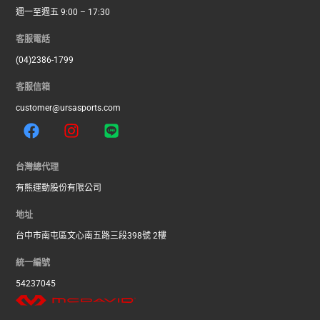
週一至週五 9:00 – 17:30
客服電話
(04)2386-1799
客服信箱
customer@ursasports.com
F
I
L
a
n
i
c
s
n
e
t
e
台灣總代理
b
a
有熊運動股份有限公司
o
g
o
r
地址
k
a
台中市南屯區文心南五路三段398號 2樓
m
統一編號
54237045