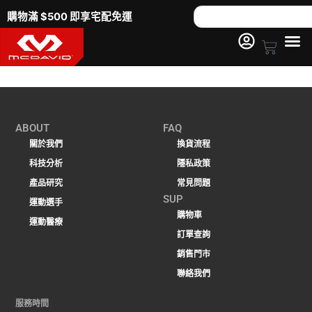
跳
Search
購物滿 $500 即享宅配免運
至
主
Cart
要
內
容
ABOUT
FAQ
關於我們
換貨流程
科技分析
隱私政策
產品研究
常見問題
SUP
運動選手
購物車
運動醫療
訂單查詢
銷售門市
聯絡我們
服務時間