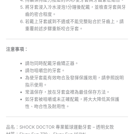
持續保持壓力按壓約90秒使牙套與牙齒緊密貼合。
將牙套浸入冷水浸泡1分鐘後配戴，並檢查牙套與牙
齒的密合程度。
若戴上牙套感到不適或不能完整貼合於牙齒上，請
重覆前述步驟重新咬合牙套。
注意事項：
請勿同時配戴牙齒矯正器。
請勿咀嚼您的牙套。
為使牙套能有效吻合及發揮保護效用，請參照說明
指示使用。
常溫保存，放在牙套盒裡為最佳保存方法。
如牙套被咀嚼或未正確配戴，將大大降低其保護
性、吻合性及耐用性。
品名：SHOCK DOCTOR 專業籃球運動牙套 – 透明女款