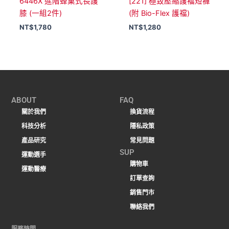
6446X 進階蜂巢式長護
[221] 極致壓縮護襠短褲
膝 (一組2件)
(附 Bio-Flex 護襠)
NT$
1,780
NT$
1,280
ABOUT
FAQ
關於我們
換貨流程
科技分析
隱私政策
產品研究
常見問題
SUP
運動選手
購物車
運動醫療
訂單查詢
銷售門市
聯絡我們