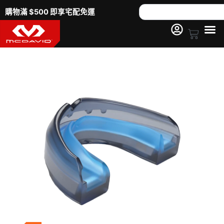
跳
Search
購物滿 $500 即享宅配免運
至
主
Cart
要
內
容