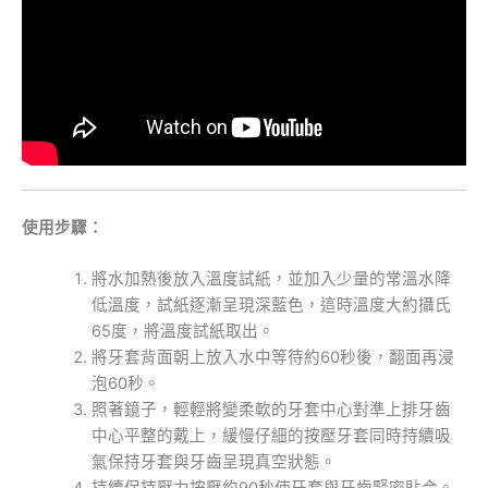
使用步驟：
將水加熱後放入溫度試紙，並加入少量的常溫水降
低溫度，試紙逐漸呈現深藍色，這時溫度大約攝氏
65度，將溫度試紙取出。
將牙套背面朝上放入水中等待約60秒後，翻面再浸
泡60秒。
照著鏡子，輕輕將變柔軟的牙套中心對準上排牙齒
中心平整的戴上，緩慢仔細的按壓牙套同時持續吸
氣保持牙套與牙齒呈現真空狀態。