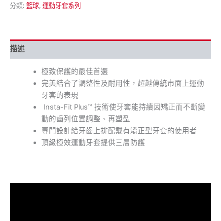
分類:
籃球
,
運動牙套系列
描述
極致保護的最佳首選
完美結合了調整性及耐用性，超越傳統市面上運動
牙套的表現
Insta-Fit Plus™ 技術使牙套能持續因矯正而不斷變
動的齒列位置調整、再塑型
專門設計給牙齒上排配戴有矯正型牙套的使用者
頂級極效運動牙套提供三層防護