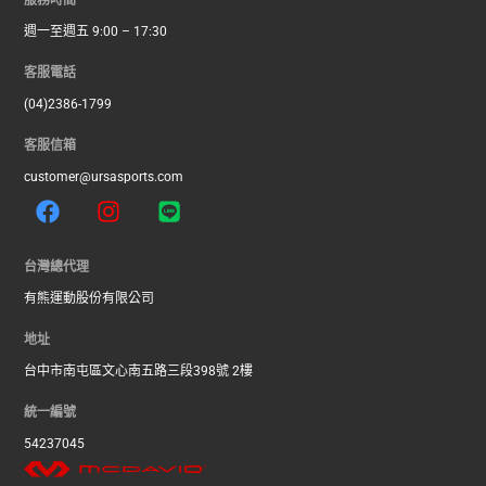
服務時間
週一至週五 9:00 – 17:30
客服電話
(04)2386-1799
客服信箱
customer@ursasports.com
F
I
L
a
n
i
c
s
n
e
t
e
台灣總代理
b
a
有熊運動股份有限公司
o
g
o
r
地址
k
a
台中市南屯區文心南五路三段398號 2樓
m
統一編號
54237045