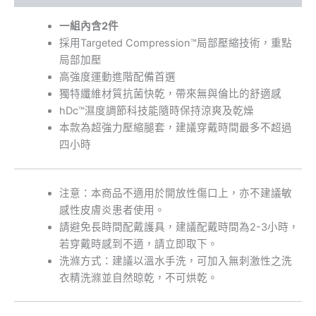
一組內含2件
採用Targeted Compression™局部壓縮技術，重點
局部加壓
高強度運動進階配備首選
獨特纖維材質抗菌快乾，帶來無與倫比的舒適感
hDc™濕度調節科技能隨時保持涼爽及乾燥
本款為超強力壓縮腿套，建議穿戴時間最多不超過
四小時
注意：本商品不適用於開放性傷口上，亦不建議敏
感性皮膚炎患者使用。
請避免長時間配戴護具，建議配戴時間為2-3小時，
若穿戴時感到不適，請立即取下。
洗滌方式：建議以溫水手洗，可加入無刺激性之洗
衣精洗滌並自然晾乾，不可烘乾。