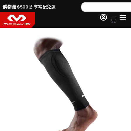
跳
Search
購物滿 $500 即享宅配免運
至
主
Cart
要
8836
內
頂
容
級
極
效
壓
縮
腿
套
數
量