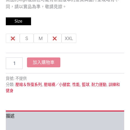
同，請以實品為準，敬請見諒。
Size
XS
S
M
L
XXL
加入購物車
貨號:
不提供
分類:
壓縮＆恢復系列
,
壓縮襪／小腿套
,
性能
,
籃球
,
耐力運動
,
訓練和
健身
描述
額外資訊