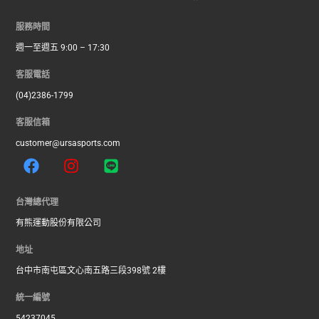
服務時間
週一至週五 9:00 – 17:30
客服電話
(04)2386-1799
客服信箱
customer@ursasports.com
F
I
L
a
n
i
c
s
n
e
t
e
台灣總代理
b
a
有熊運動股份有限公司
o
g
o
r
地址
k
a
台中市南屯區文心南五路三段398號 2樓
m
統一編號
54237045