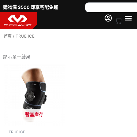
跳
Search
購物滿 $500 即享宅配免運
至
主
Cart
要
內
首頁
/ TRUE ICE
容
顯示單一結果
暫無庫存
TRUE ICE