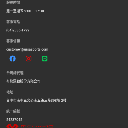
服務時間
週一至週五 9:00 – 17:30
客服電話
(04)2386-1799
客服信箱
customer@ursasports.com
F
I
L
a
n
i
c
s
n
e
t
e
台灣總代理
b
a
有熊運動股份有限公司
o
g
o
r
地址
k
a
台中市南屯區文心南五路三段398號 2樓
m
統一編號
54237045