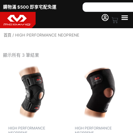
跳
Search
購物滿 $500 即享宅配免運
至
主
Cart
要
內
首頁
/ HIGH PERFORMANCE NEOPRENE
容
依
熱
顯示所有 3 筆結果
銷
度
排
序
HIGH PERFORMANCE
HIGH PERFORMANCE
NEOPRENE
NEOPRENE