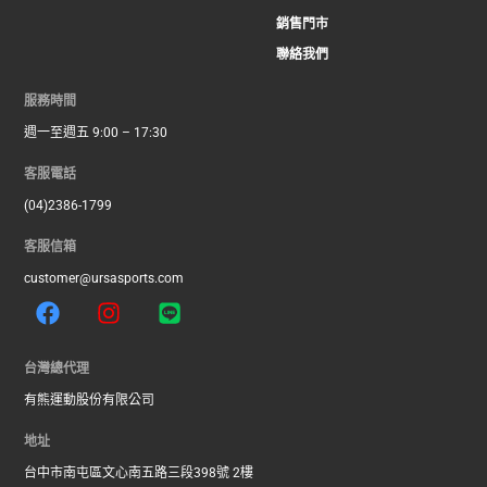
銷售門市
聯絡我們
服務時間
週一至週五 9:00 – 17:30
客服電話
(04)2386-1799
客服信箱
customer@ursasports.com
F
I
L
a
n
i
c
s
n
e
t
e
台灣總代理
b
a
有熊運動股份有限公司
o
g
o
r
地址
k
a
台中市南屯區文心南五路三段398號 2樓