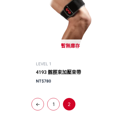
暫無庫存
LEVEL 1
4193 髂脛束加壓束帶
NT$
780
←
1
2