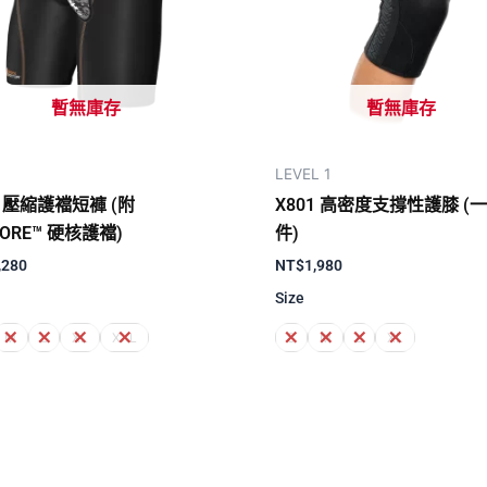
暫無庫存
暫無庫存
LEVEL 1
5] 壓縮護襠短褲 (附
X801 高密度支撐性護膝 (
CORE™ 硬核護襠)
件)
,280
NT$
1,980
Size
M
L
XL
XXL
S
M
L
XL