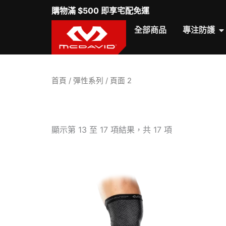
跳
購物滿 $500 即享宅配免運
至
O
全部商品
專注防護
主
要
內
容
首頁
/
彈性系列
/ 頁面 2
依
顯示第 13 至 17 項結果，共 17 項
熱
銷
度
排
序