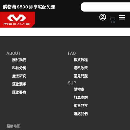
跳
Search
購物滿 $500 即享宅配免運
至
主
Cart
要
內
容
ABOUT
FAQ
關於我們
換貨流程
科技分析
隱私政策
產品研究
常見問題
SUP
運動選手
購物車
運動醫療
訂單查詢
銷售門市
聯絡我們
服務時間