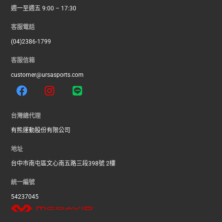
週一至週五 9:00 – 17:30
客服電話
(04)2386-1799
客服信箱
customer@ursasports.com
F
I
L
a
n
i
c
s
n
e
t
e
台灣總代理
b
a
有熊運動股份有限公司
o
g
o
r
地址
k
a
台中市南屯區文心南五路三段398號 2樓
m
統一編號
54237045