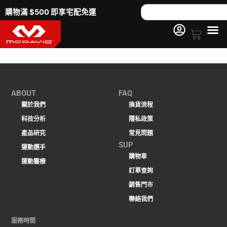
跳
Search
購物滿 $500 即享宅配免運
至
主
Cart
要
內
容
ABOUT
FAQ
關於我們
換貨流程
科技分析
隱私政策
產品研究
常見問題
SUP
運動選手
購物車
運動醫療
訂單查詢
銷售門市
聯絡我們
服務時間