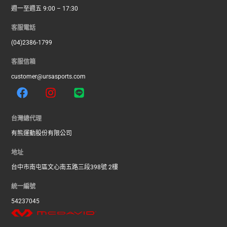
週一至週五 9:00 – 17:30
客服電話
(04)2386-1799
客服信箱
customer@ursasports.com
F
I
L
a
n
i
c
s
n
e
t
e
台灣總代理
b
a
有熊運動股份有限公司
o
g
o
r
地址
k
a
台中市南屯區文心南五路三段398號 2樓
m
統一編號
54237045