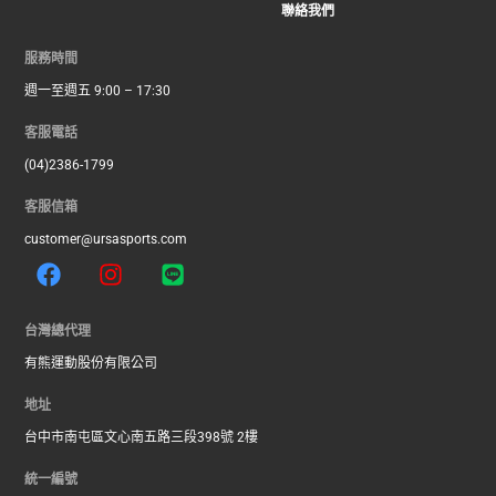
聯絡我們
服務時間
週一至週五 9:00 – 17:30
客服電話
(04)2386-1799
客服信箱
customer@ursasports.com
F
I
L
a
n
i
c
s
n
e
t
e
台灣總代理
b
a
有熊運動股份有限公司
o
g
o
r
地址
k
a
台中市南屯區文心南五路三段398號 2樓
m
統一編號