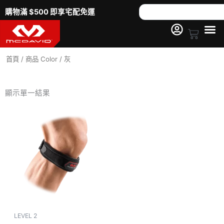
跳
Search
購物滿 $500 即享宅配免運
至
主
Cart
要
內
首頁
/ 商品 Color / 灰
容
顯示單一結果
LEVEL 2