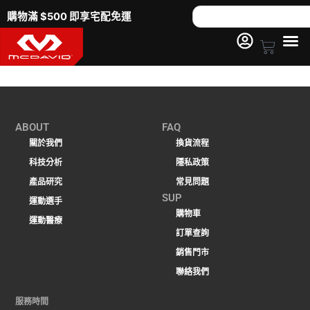
跳
Search
購物滿 $500 即享宅配免運
至
主
Cart
要
內
容
ABOUT
FAQ
關於我們
換貨流程
科技分析
隱私政策
產品研究
常見問題
SUP
運動選手
購物車
運動醫療
訂單查詢
銷售門市
聯絡我們
服務時間