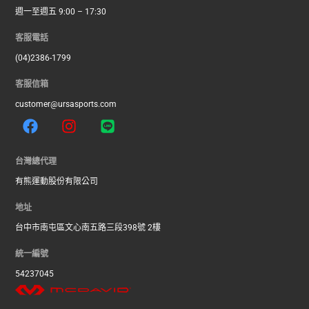
週一至週五 9:00 – 17:30
客服電話
(04)2386-1799
客服信箱
customer@ursasports.com
F
I
L
a
n
i
c
s
n
e
t
e
台灣總代理
b
a
有熊運動股份有限公司
o
g
o
r
地址
k
a
台中市南屯區文心南五路三段398號 2樓
m
統一編號
54237045